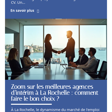
CV. Un
…
En savoir plus
Zoom sur les meilleures agences
d’intérim à La Rochelle : comment
faire le bon choix ?
À La Rochelle, le dynamisme du marché de l'emploi