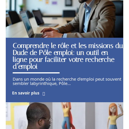
Comprendre le rôle et les missions du
Dude de Pôle emploi: un outil en
ligne pour faciliter votre recherche
d’emploi
Dans un monde où la recherche d'emploi peut souvent
sembler labyrinthique, Pôle
…
En savoir plus