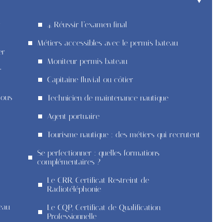
r
4. Réussir l’examen final
Métiers accessibles avec le permis bateau
er
Moniteur permis bateau
r
Capitaine fluvial ou côtier
vous
Technicien de maintenance nautique
Agent portuaire
Tourisme nautique : des métiers qui recrutent
Se perfectionner : quelles formations
complémentaires ?
Le CRR, Certificat Restreint de
Radiotéléphonie
eau
Le CQP, Certificat de Qualification
Professionnelle