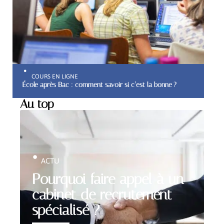
COURS EN LIGNE
École après Bac : comment savoir si c’est la bonne ?
Au top
ACTU
Pourquoi faire appel à un
cabinet de recrutement
spécialisé ?