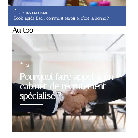
COURS EN LIGNE
École après Bac : comment savoir si c’est la bonne ?
Au top
ACTU
Pourquoi faire appel à un
cabinet de recrutement
spécialisé ?