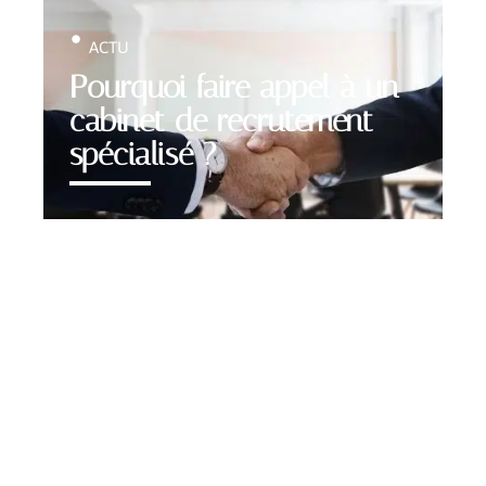
ACTU
Pourquoi faire appel à un
cabinet de recrutement
spécialisé ?
Contact
Mentions légales
Sitemap