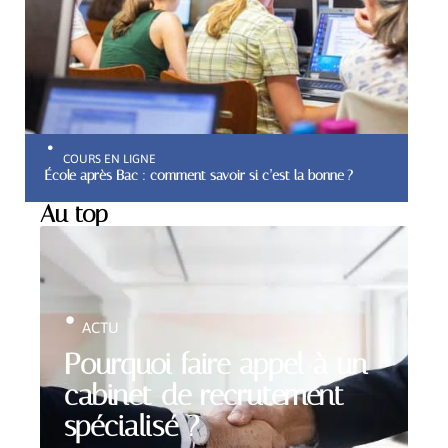
COURS EN LIGNE
École après Bac : comment savoir si c’est la bonne ?
Au top
ACTU
Pourquoi faire appel à un
cabinet de recrutement
spécialisé ?