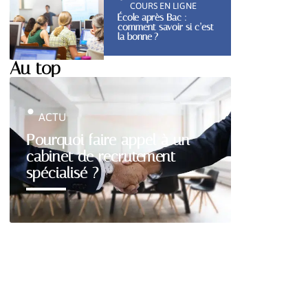
COURS EN LIGNE
École après Bac :
comment savoir si c’est
la bonne ?
Au top
ACTU
Pourquoi faire appel à un
cabinet de recrutement
spécialisé ?