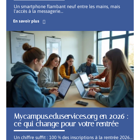
Un smartphone flambant neuf entre les mains, mais
l'accès à la messagerie
…
En savoir plus
Mycampus.eduservices.org en 2026 :
ce qui change pour votre rentrée
Un chiffre suffit : 100 % des inscriptions à la rentrée 2026
…