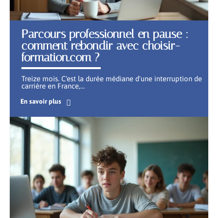
Parcours professionnel en pause :
comment rebondir avec choisir-
formation.com ?
Treize mois. C'est la durée médiane d'une interruption de
carrière en France,
…
En savoir plus