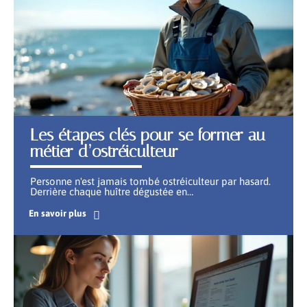
Les étapes clés pour se former au
métier d’ostréiculteur
Personne n'est jamais tombé ostréiculteur par hasard.
Derrière chaque huître dégustée en
…
En savoir plus