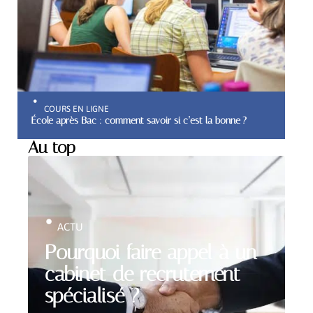
COURS EN LIGNE
École après Bac : comment savoir si c’est la bonne ?
Au top
ACTU
Pourquoi faire appel à un
cabinet de recrutement
spécialisé ?