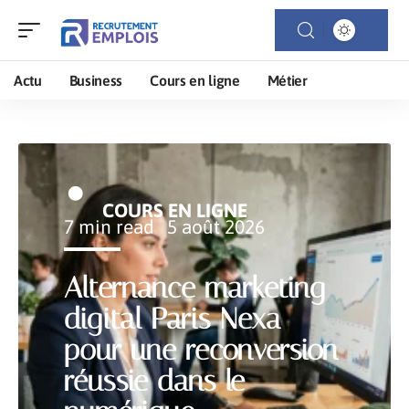
Actu
Business
Cours en ligne
Métier
COURS EN LIGNE
7 min read
5 août 2026
Alternance marketing
digital Paris Nexa
pour une reconversion
réussie dans le