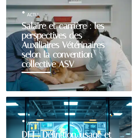
ACTU
Salaire et carrière : les
perspectives des
Auxiliaires Vétérinaires
selon la convention
collective ASV
ACTU
DFI : Définition, usage et