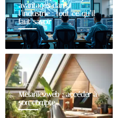
avantages dans
l’industrie : tout ce qu’il
faut savoir
ACTU
Melanie2web : accéder à
son compte