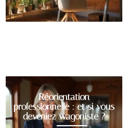
MÉTIER
Découvrir
Réorientation
professionnelle : et si vous
deveniez wagoniste ?