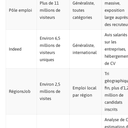
Plus de 11
Généraliste,
massive,
Pôle emploi
millions de
toutes
exposition
visiteurs
catégories
large auprès
des recruteu
Avis salariés
Environ 6,5
sur les
millions de
Généraliste,
Indeed
entreprises,
visiteurs
international
hébergemen
uniques
de CV
Tri
géographiq
Environ 2,5
Emploi local
fin, plus d’1,
RégionsJob
millions de
par région
million de
visites
candidats
inscrits
Analyse de C
estimation 