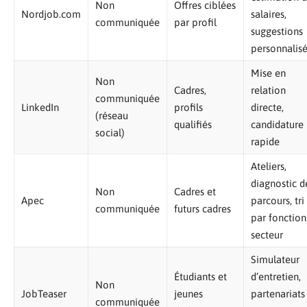
Non
Offres ciblées
Nordjob.com
salaires,
communiquée
par profil
suggestions
personnalis
Mise en
Non
Cadres,
relation
communiquée
LinkedIn
profils
directe,
(réseau
qualifiés
candidature
social)
rapide
Ateliers,
diagnostic d
Non
Cadres et
Apec
parcours, tri
communiquée
futurs cadres
par fonction
secteur
Simulateur
Étudiants et
d’entretien,
Non
JobTeaser
jeunes
partenariats
communiquée