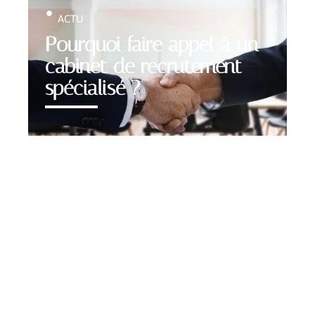
ACTU
Pourquoi faire appel à un
cabinet de recrutement
spécialisé ?
Contact
Mentions légales
Sitemap
© 2025 | recrutement-emplois.com