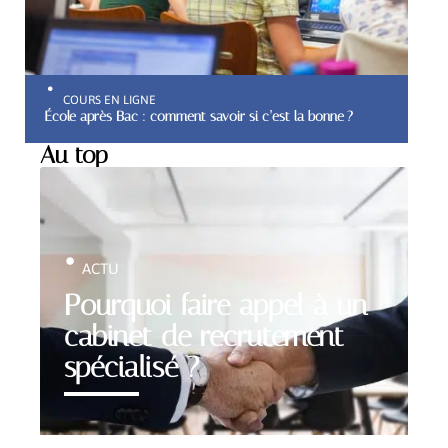
COURS EN LIGNE
École après Bac : comment savoir si c’est la bonne ?
Au top
ACTU
Pourquoi faire appel à un
cabinet de recrutement
spécialisé ?