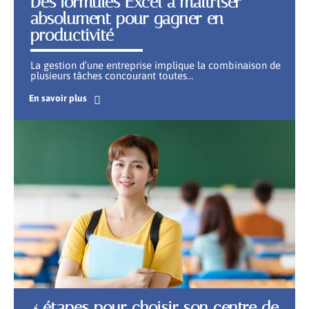
Des formules Excel à maitriser
absolument pour gagner en
productivité
La gestion d’une entreprise implique la combinaison de
plusieurs tâches concourant toutes
…
En savoir plus
4 étapes pour choisir son centre de