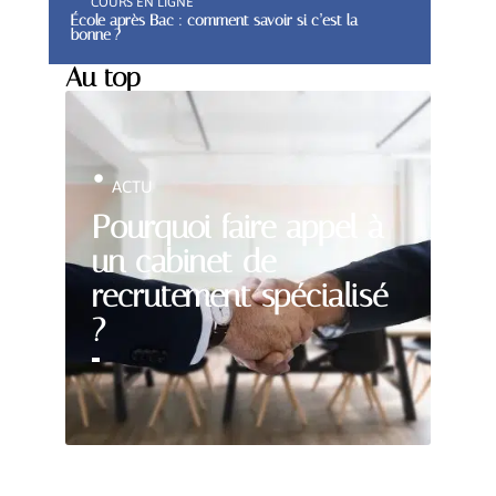
COURS EN LIGNE
École après Bac : comment savoir si c’est la
bonne ?
Au top
ACTU
Pourquoi faire appel à
un cabinet de
recrutement spécialisé
?