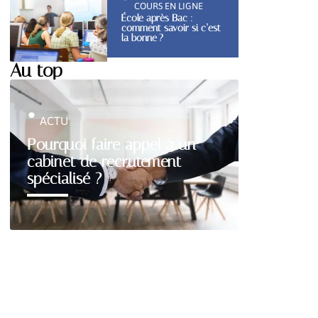
COURS EN LIGNE
École après Bac :
comment savoir si c’est
la bonne ?
Au top
ACTU
Pourquoi faire appel à un
cabinet de recrutement
spécialisé ?