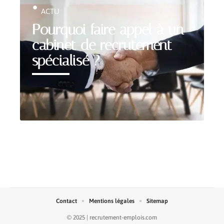
ACTU
Pourquoi faire appel à un
cabinet de recrutement
spécialisé ?
Contact
Mentions légales
Sitemap
© 2025 | recrutement-emplois.com