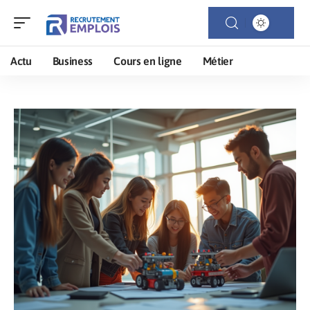
Actu
Business
Cours en ligne
Métier