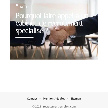
ACTU
Pourquoi faire appel à un
cabinet de recrutement
spécialisé ?
Contact
Mentions légales
Sitemap
© 2025 | recrutement-emplois.com