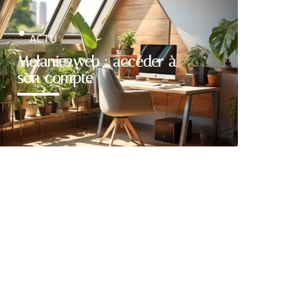
ACTU
Melanie2web : accéder à
son compte
Découvrir