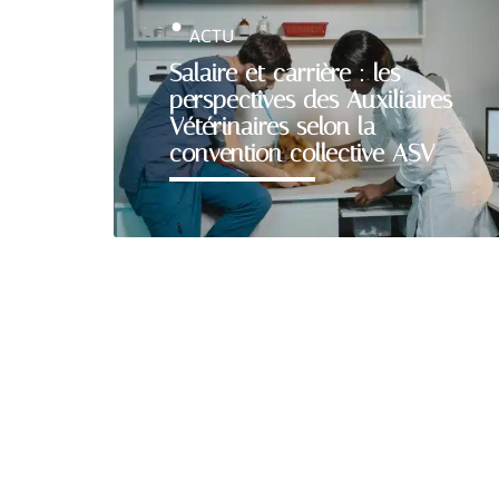
ACTU
Salaire et carrière : les
perspectives des Auxiliaires
Vétérinaires selon la
convention collective ASV
MÉTIER