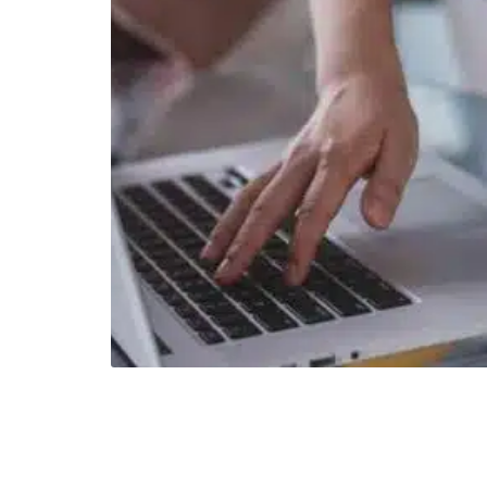
nt
près
e.
…