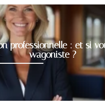
on professionnelle : et si v
wagoniste ?