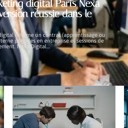
eting digital Paris Nexa
ersion réussie dans le
digital désigne un contrat (apprentissage ou
lterne périodes en entreprise et sessions de
ement. Nexa Digital
…