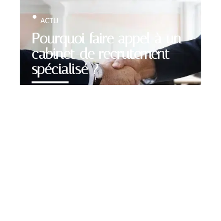
ACTU
Pourquoi faire appel à un
cabinet de recrutement
spécialisé ?
Contact
Mentions légales
Sitemap