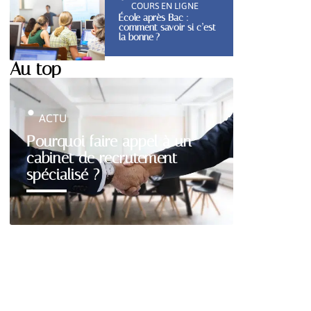
COURS EN LIGNE
École après Bac :
comment savoir si c’est
la bonne ?
Au top
ACTU
Pourquoi faire appel à un
cabinet de recrutement
spécialisé ?