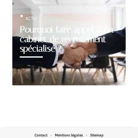
ACTU
Pourquoi faire appel à un
cabinet de recrutement
spécialisé ?
Contact
Mentions légales
Sitemap