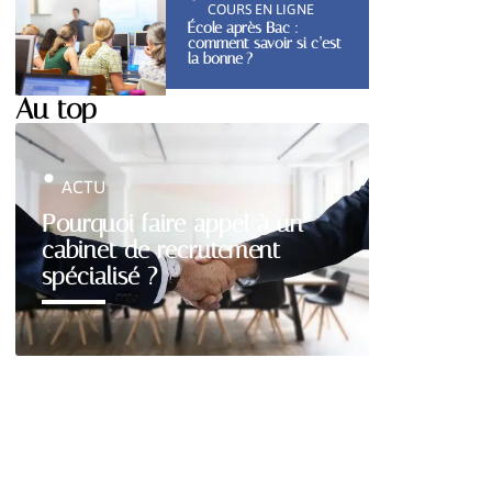
COURS EN LIGNE
École après Bac :
comment savoir si c’est
la bonne ?
Au top
ACTU
Pourquoi faire appel à un
cabinet de recrutement
spécialisé ?