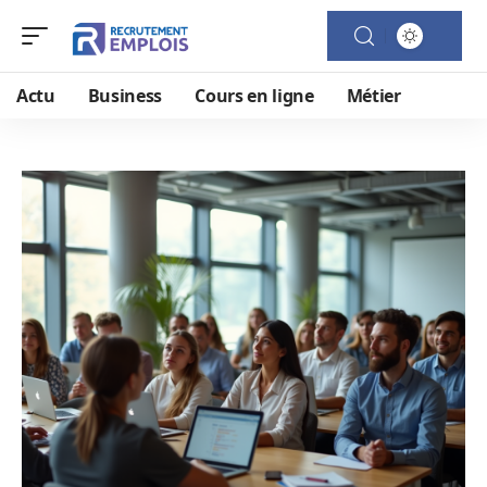
Actu
Business
Cours en ligne
Métier