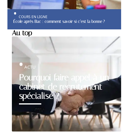
COURS EN LIGNE
École après Bac : comment savoir si c’est la bonne ?
Au top
ACTU
Pourquoi faire appel à un
cabinet de recrutement
spécialisé ?