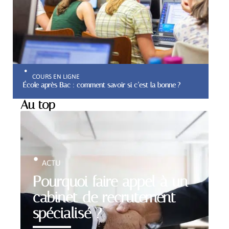
COURS EN LIGNE
École après Bac : comment savoir si c’est la bonne ?
Au top
ACTU
Pourquoi faire appel à un
cabinet de recrutement
spécialisé ?