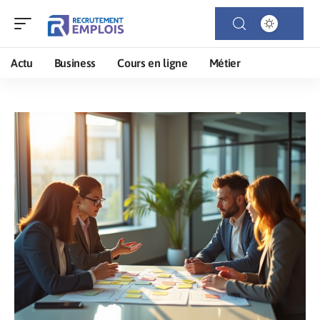
Actu
Business
Cours en ligne
Métier