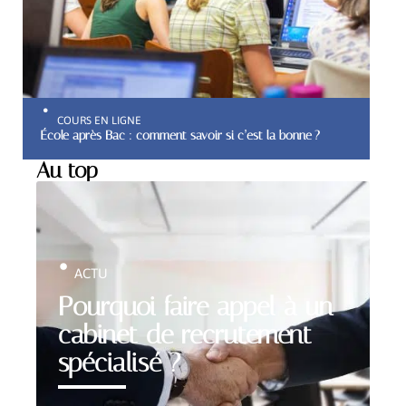
COURS EN LIGNE
École après Bac : comment savoir si c’est la bonne ?
Au top
ACTU
Pourquoi faire appel à un
cabinet de recrutement
spécialisé ?