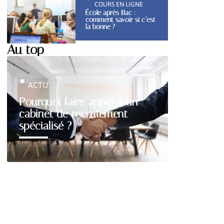
COURS EN LIGNE
École après Bac :
comment savoir si c’est
la bonne ?
Au top
ACTU
Pourquoi faire appel à un
cabinet de recrutement
spécialisé ?