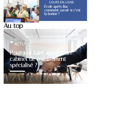
COURS EN LIGNE
École après Bac :
comment savoir si c’est
la bonne ?
Au top
ACTU
Pourquoi faire appel à un
cabinet de recrutement
spécialisé ?