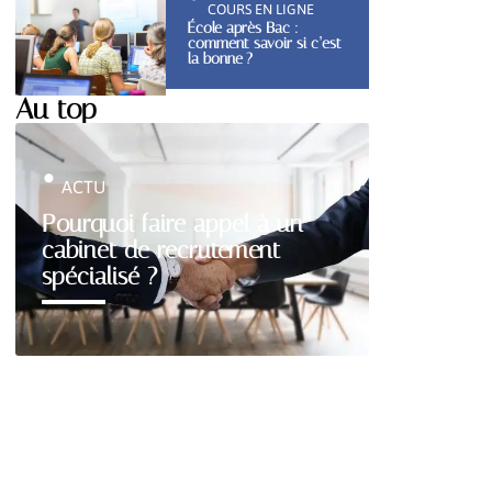
COURS EN LIGNE
École après Bac :
comment savoir si c’est
la bonne ?
Au top
ACTU
Pourquoi faire appel à un
cabinet de recrutement
spécialisé ?