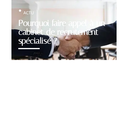
ACTU
Pourquoi faire appel à un
cabinet de recrutement
spécialisé ?
Contact
Mentions légales
Sitemap