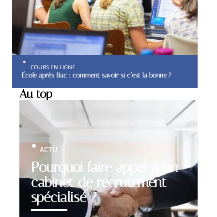
COURS EN LIGNE
École après Bac : comment savoir si c’est la bonne ?
Au top
ACTU
Pourquoi faire appel à un
cabinet de recrutement
spécialisé ?