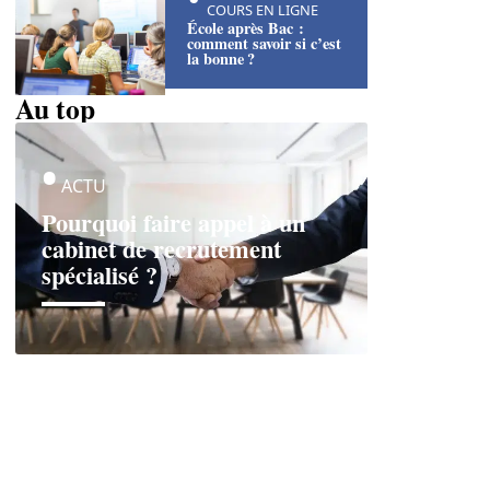
COURS EN LIGNE
École après Bac :
comment savoir si c’est
la bonne ?
Au top
ACTU
Pourquoi faire appel à un
cabinet de recrutement
spécialisé ?