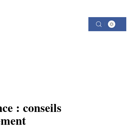
R
ce : conseils
cement