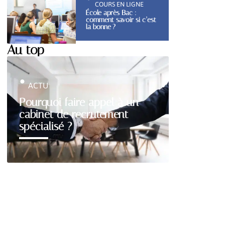
COURS EN LIGNE
École après Bac :
comment savoir si c’est
la bonne ?
Au top
ACTU
Pourquoi faire appel à un
cabinet de recrutement
spécialisé ?