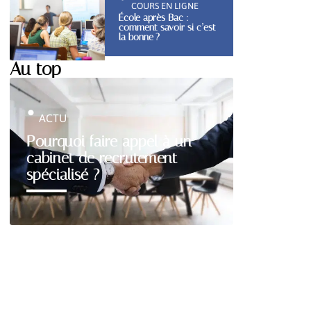
COURS EN LIGNE
École après Bac :
comment savoir si c’est
la bonne ?
Au top
ACTU
Pourquoi faire appel à un
cabinet de recrutement
spécialisé ?