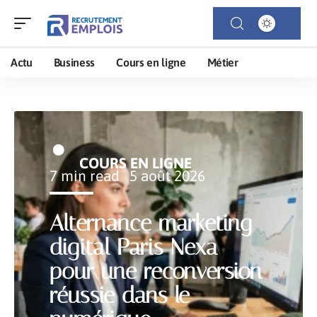
Actu
Business
Cours en ligne
Métier
COURS EN LIGNE
7 min read
5 août 2026
Alternance marketing
digital Paris Nexa
pour une reconversion
réussie dans le