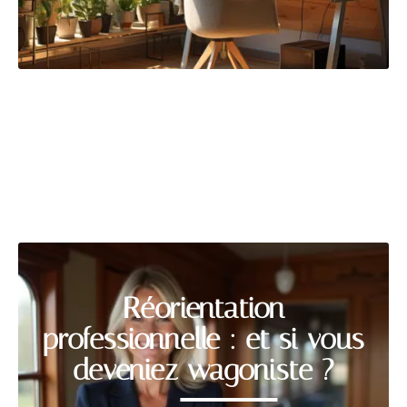
MÉTIER
Découvrir
Réorientation
professionnelle : et si vous
deveniez wagoniste ?