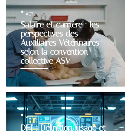
ACTU
Salaire et carrière : les
perspectives des
Auxiliaires Vétérinaires
selon la convention
collective ASV
ACTU
DFI : Définition, usage et