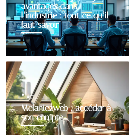
avantages dans
l’industrie : tout ce qu’il
faut savoir
ACTU
Melanie2web : accéder à
son compte