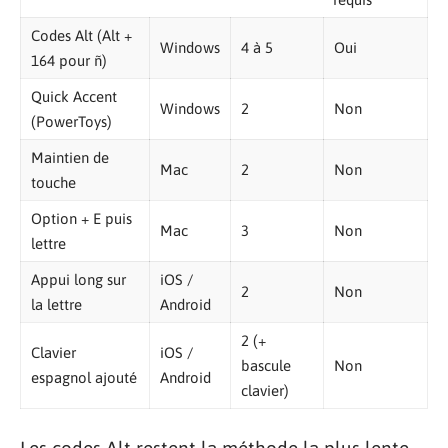
Codes Alt (Alt +
Windows
4 à 5
Oui
164 pour ñ)
Quick Accent
Windows
2
Non
(PowerToys)
Maintien de
Mac
2
Non
touche
Option + E puis
Mac
3
Non
lettre
Appui long sur
iOS /
2
Non
la lettre
Android
2 (+
Clavier
iOS /
bascule
Non
espagnol ajouté
Android
clavier)
Les codes Alt restent la méthode la plus lente